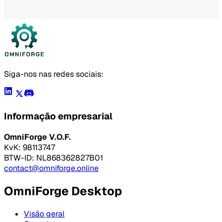
Baixar grátis
Siga-nos nas redes sociais:
Informação empresarial
OmniForge V.O.F.
KvK: 98113747
BTW-ID: NL868362827B01
contact@omniforge.online
OmniForge Desktop
Visão geral