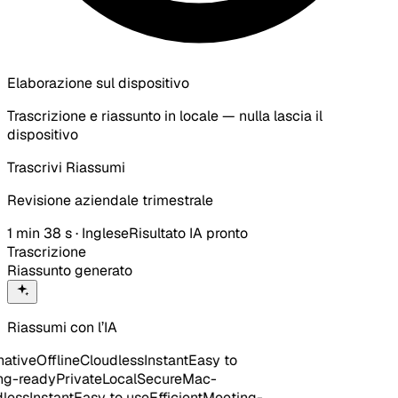
Elaborazione sul dispositivo
Trascrizione e riassunto in locale — nulla lascia il
dispositivo
Trascrivi
Riassumi
Revisione aziendale trimestrale
1 min 38 s · Inglese
Risultato IA pronto
Trascrizione
Riassunto generato
Riassumi con l’IA
ive
Offline
Cloudless
Instant
Easy to
-ready
Private
Local
Secure
Mac-
ss
Instant
Easy to use
Efficient
Meeting-