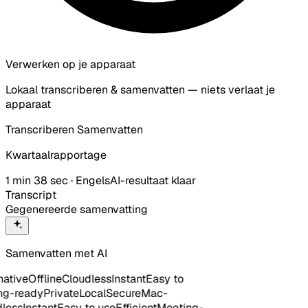
Verwerken op je apparaat
Lokaal transcriberen & samenvatten — niets verlaat je
apparaat
Transcriberen
Samenvatten
Kwartaalrapportage
1 min 38 sec · Engels
AI-resultaat klaar
Transcript
Gegenereerde samenvatting
Samenvatten met AI
tive
Offline
Cloudless
Instant
Easy to
-ready
Private
Local
Secure
Mac-
ess
Instant
Easy to use
Efficient
Meeting-