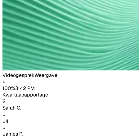
Videogesprek
Weergave
100%
3:42 PM
Kwartaalrapportage
S
Sarah C.
J
Jij
J
James P.